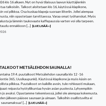
026 klo 16 alkaen. Nyt on hyvä tilaisuus laavun käyttäjienkin
stua talkoisiin. Talkoot aloitetaan klo 16, käytössä klapikone,
in voi pilkkoa. Osa kuskaa klapeja suoraan liiteriin. Jollei aiempaa
usta, niin opastetaan tarvittaessa. Varaa omat työhanskat. Myös
nalusta ja lämmin taukovaate kaffepaussia varten voi olla tarpeen.
ttaudu ennakkoon […]
[LUE LISÄÄ »]
2026
TALKOOT METSÄLEHDON SAUNALLA!
ntaina 19.4. puutalkoot Metsälehdon saunalla klo 12 -16
iontie 365, Uusikaupunki). Käytössä klapikone ja myös käsin on
llista pilkkoa. Puutalkoot on kaikille avoin, tule rohkeasti mukaan,
aipaat reipasta hyötyliikuntaa hyvän asian puolesta. Lyhyempikin
on jo avuksi. Opastamme tekemisessä, jollei ole aiempaa kokemusta.
den jälkeen pääsee saunaan ja uimaan. Talkoihin osallistuvilta ei
ä saunamaksua! […]
[LUE LISÄÄ »]