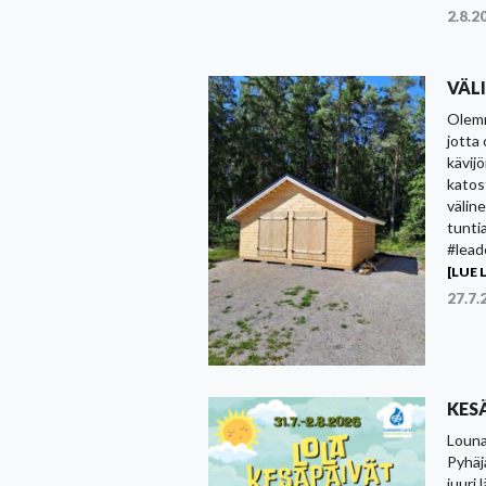
2.8.2
VÄL
Olemm
jotta
kävijö
katost
välin
tunti
#lead
[LUE L
27.7.
KESÄ
Louna
Pyhäj
juuri 