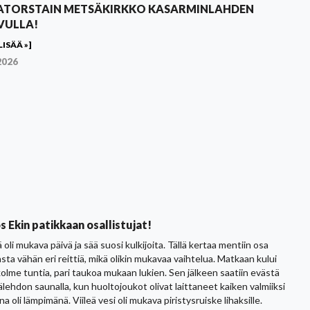
ATORSTAIN METSÄKIRKKO KASARMINLAHDEN
VULLA!
LISÄÄ »]
2026
os Ekin patikkaan osallistujat!
 oli mukava päivä ja sää suosi kulkijoita. Tällä kertaa mentiin osa
sta vähän eri reittiä, mikä olikin mukavaa vaihtelua. Matkaan kului
kolme tuntia, pari taukoa mukaan lukien. Sen jälkeen saatiin evästä
lehdon saunalla, kun huoltojoukot olivat laittaneet kaiken valmiiksi
na oli lämpimänä. Viileä vesi oli mukava piristysruiske lihaksille.