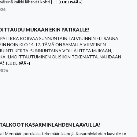
äisinä kaikki lähtivät kohti […]
[LUE LISÄÄ »]
026
OITTAUDU MUKAAN EKIN PATIKALLE!
 PATIKKA KORVAA SUNNUNTAIN TALVIUINNIN ELI SAUNA
IN NOIN KLO 14-17. TÄMÄ ON SAMALLA VIIMEINEN
IUINTI KERTA. SUNNUNTAINA VOI LÄHTETÄ MUKAAN,
KA ILMOITTAUTUMINEN OLISIKIN TEKEMÄTTÄ. NÄHDÄÄN
Ä!
[LUE LISÄÄ »]
2026
TALKOOT KASARMINLAHDEN LAAVULLA!
a! Mennään porukalla tekemään klapeja Kasarminlahden laavulle to