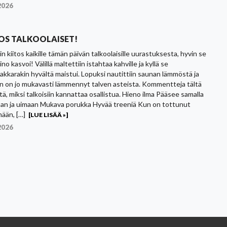
2026
TOS TALKOOLAISET!
 kiitos kaikille tämän päivän talkoolaisille uurastuksesta, hyvin se
ino kasvoi! Välillä maltettiin istahtaa kahville ja kyllä se
imakkarakin hyvältä maistui. Lopuksi nautittiin saunan lämmöstä ja
in on jo mukavasti lämmennyt talven asteista. Kommentteja tältä
tä, miksi talkoisiin kannattaa osallistua. Hieno ilma Pääsee samalla
an ja uimaan Mukava porukka Hyvää treeniä Kun on tottunut
ään, […]
[LUE LISÄÄ »]
2026