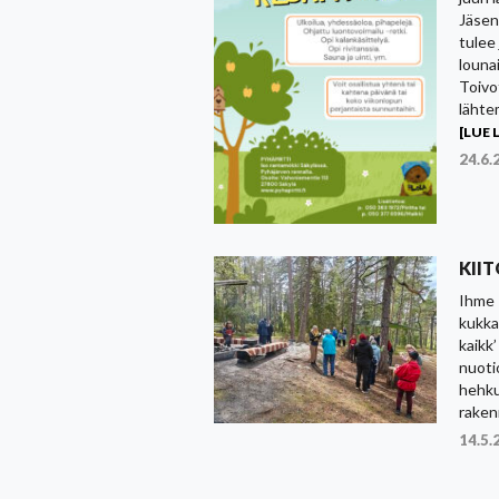
Jäsen
tulee 
louna
Toivo
lähte
[LUE L
24.6.
KII
Ihme 
kukka
kaikk’
nuoti
hehku
raken
14.5.