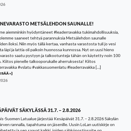
026
INEVARASTO METSÄLEHDON SAUNALLE!
e aiemminkin hyödyntäneet #leaderravakka tukimahdollisuuksia,
 olemme saaneet tehtyä parannuksia Metsälehdon saunalle
iden iloksi. Niin myös tällä kertaa, vanhasta varastosta tuli jo vesi
a läpi ja lattia oli paikoin huonossa kunnossa. Nyt on uusi hieno
evarasto saatu pystyyn ja talkootunteja tähän on käytetty noin 100
a. Kiitos pienelle talkooporukalle aherruksesta! Kiitos
erravakka #vslatu #vakkasuomenlatu #leaderravakka […]
ISÄÄ »]
2026
PÄIVÄT SÄKYLÄSSÄ 31.7. – 2.8.2026
is-Suomen Latualue järjestää Kesäpäivät 31.7. – 2.8.2026 Säkylän
ärven rannalla, tapahtuma on jäsenille. Uusin LoLan uutiskirje on
lähetetty ja sen saavat kaikki, joiden sähköpostiosoite on