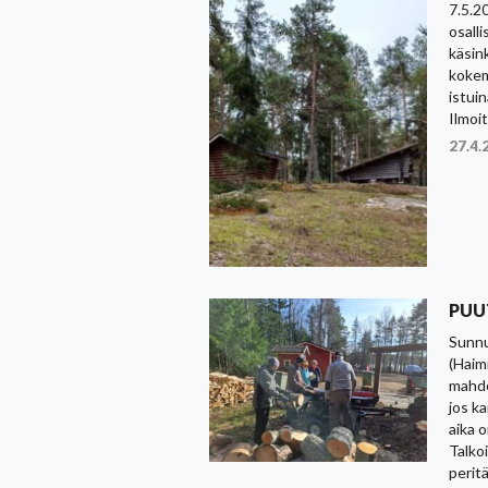
7.5.2
osalli
käsink
kokem
istui
Ilmoi
27.4.
PUU
Sunnu
(Haim
mahdo
jos k
aika 
Talkoi
perit