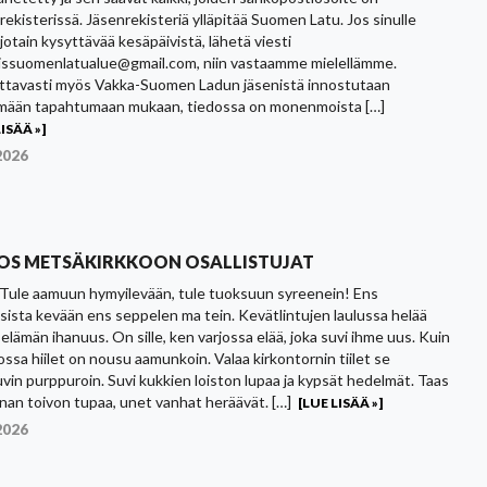
rekisterissä. Jäsenrekisteriä ylläpitää Suomen Latu. Jos sinulle
jotain kysyttävää kesäpäivistä, lähetä viesti
issuomenlatualue@gmail.com, niin vastaamme mielellämme.
ttavasti myös Vakka-Suomen Ladun jäsenistä innostutaan
mään tapahtumaan mukaan, tiedossa on monenmoista […]
ISÄÄ »]
2026
TOS METSÄKIRKKOON OSALLISTUJAT
Tule aamuun hymyilevään, tule tuoksuun syreenein! Ens
sista kevään ens seppelen ma tein. Kevätlintujen laulussa helää
 elämän ihanuus. On sille, ken varjossa elää, joka suvi ihme uus. Kuin
ossa hiilet on nousu aamunkoin. Valaa kirkontornin tiilet se
vin purppuroin. Suvi kukkien loiston lupaa ja kypsät hedelmät. Taas
nan toivon tupaa, unet vanhat heräävät. […]
[LUE LISÄÄ »]
2026