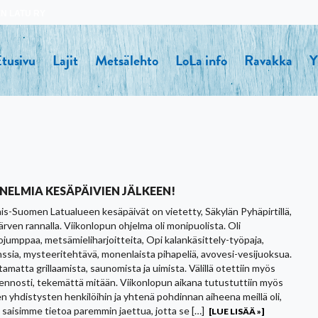
N LATU RY
tusivu
Lajit
Metsälehto
LoLa info
Ravakka
Y
NELMIA KESÄPÄIVIEN JÄLKEEN!
is-Suomen Latualueen kesäpäivät on vietetty, Säkylän Pyhäpirtillä,
ärven rannalla. Viikonlopun ohjelma oli monipuolista. Oli
ojumppaa, metsämieliharjoitteita, Opi kalankäsittely-työpaja,
anssia, mysteeritehtävä, monenlaista pihapeliä, avovesi-vesijuoksua.
amatta grillaamista, saunomista ja uimista. Välillä otettiin myös
rennosti, tekemättä mitään. Viikonlopun aikana tutustuttiin myös
n yhdistysten henkilöihin ja yhtenä pohdinnan aiheena meillä oli,
 saisimme tietoa paremmin jaettua, jotta se […]
[LUE LISÄÄ »]