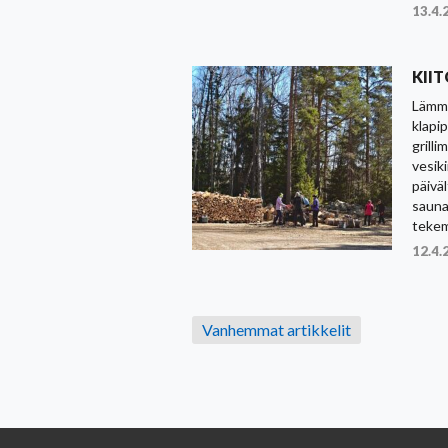
13.4.
KII
Lämmin
klapip
grill
vesik
päiväl
sauna
tekem
12.4.
Artikkelien
Vanhemmat artikkelit
selaus