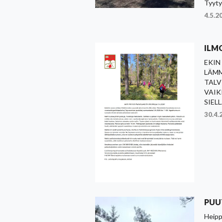
Tyytyv
4.5.2
ILM
EKIN
LÄMM
TALV
VAIK
SIELL
30.4.
PUU
Heipp