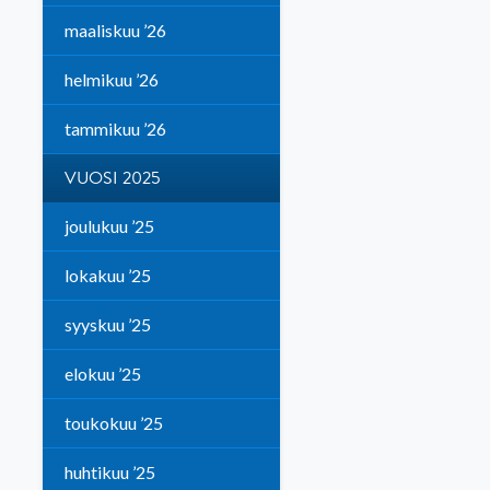
maaliskuu ’26
helmikuu ’26
tammikuu ’26
VUOSI 2025
joulukuu ’25
lokakuu ’25
syyskuu ’25
elokuu ’25
toukokuu ’25
huhtikuu ’25