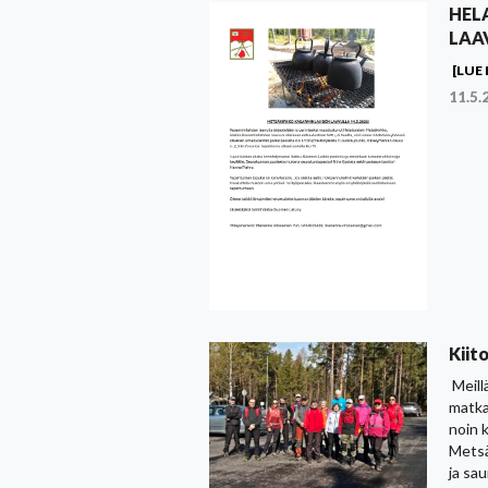
HEL
LAA
[LUE 
11.5.
Kiit
Meillä
matka
noin 
Metsä
ja sau