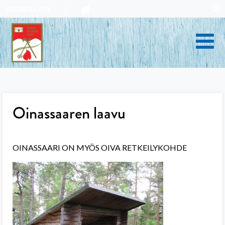
Skip
SUOMEN LATU
to
content
Oinassaaren laavu
OINASSAARI ON MYÖS OIVA RETKEILYKOHDE