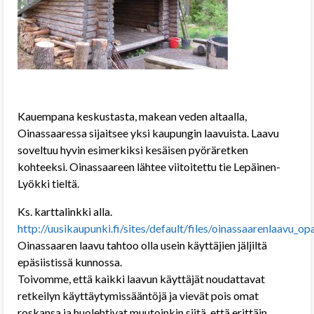
Kauempana keskustasta, makean veden altaalla,
Oinassaaressa sijaitsee yksi kaupungin laavuista. Laavu
soveltuu hyvin esimerkiksi kesäisen pyöräretken
kohteeksi. Oinassaareen lähtee viitoitettu tie Lepäinen-
Lyökki tieltä.
Ks. karttalinkki alla.
http://uusikaupunki.fi/sites/default/files/oinassaarenlaavu_op
Oinassaaren laavu tahtoo olla usein käyttäjien jäljiltä
epäsiistissä kunnossa.
Toivomme, että kaikki laavun käyttäjät noudattavat
retkeilyn käyttäytymissääntöjä ja vievät pois omat
roskansa ja huolehtivat muutoinkin siitä, että erittäin