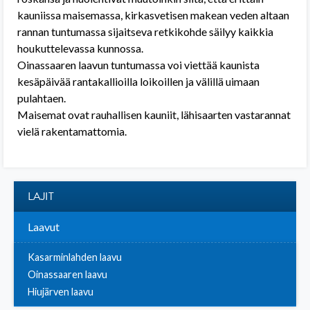
kauniissa maisemassa, kirkasvetisen makean veden altaan
rannan tuntumassa sijaitseva retkikohde säilyy kaikkia
houkuttelevassa kunnossa.
Oinassaaren laavun tuntumassa voi viettää kaunista
kesäpäivää rantakallioilla loikoillen ja välillä uimaan
pulahtaen.
Maisemat ovat rauhallisen kauniit, lähisaarten vastarannat
vielä rakentamattomia.
LAJIT
Laavut
Kasarminlahden laavu
Oinassaaren laavu
Hiujärven laavu